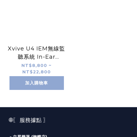
Xvive U4 IEM無線監
聽系統 In-Ear
Monitor Wireless
NT$8,800 ~
NT$22,800
System
加入購物車
🌐〖 服務據點 〗
➣
立昇樂器 (旗艦店)