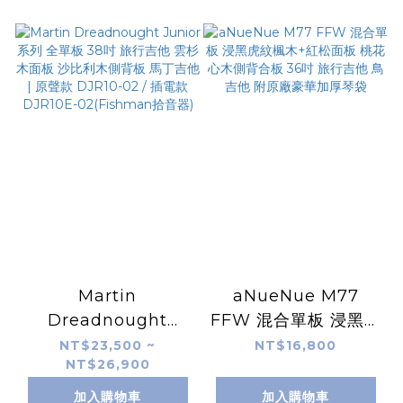
Martin
aNueNue M77
Dreadnought
FFW 混合單板 浸黑虎
Junior系列 全單板
紋楓木+紅松面板 桃花
NT$23,500 ~
NT$16,800
NT$26,900
38吋 旅行吉他 雲杉木
心木側背合板 36吋 旅
面板 沙比利木側背板
行吉他 鳥吉他 附原廠
加入購物車
加入購物車