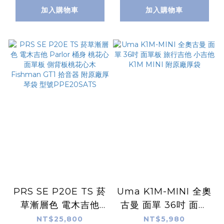
弦釘 台灣公司貨 弦墨
Fishman GT1 拾音
加入購物車
加入購物車
吉他
器 附原廠厚琴袋 型號
PPE20SASP
PRS SE P20E TS 菸
Uma K1M-MINI 全奧
草漸層色 電木吉他
古曼 面單 36吋 面單
Parlor 桶身 桃花心面
板 旅行吉他 小吉他
NT$25,800
NT$5,980