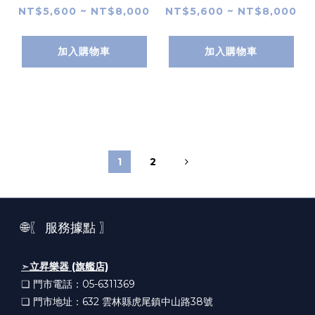
花心木 桃花心木 36吋
杉 桃花心木 36吋 旅
NT$5,600 ~ NT$8,000
NT$5,600 ~ NT$8,000
旅行吉他 小吉他 電木
行吉他 小吉他 電木吉
吉他 附原廠琴袋 Air
他 附原廠琴袋 Air
加入購物車
加入購物車
Blue 拾音器
Blue 拾音器
1
2
🌐〖 服務據點 〗
➣
立昇樂器 (旗艦店)
❏ 門市電話：05-6311369
❏ 門市地址：632
雲林縣虎尾鎮中山路38號