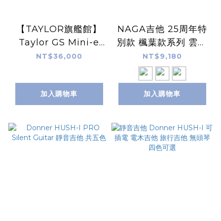
【TAYLOR旗艦館】
NAGA吉他 25周年特
Taylor GS Mini-e
別款 楓葉款系列 雲杉
Special Edition 特
木面單 胡桃木側背板
NT$36,000
NT$9,180
別版 Sunset Fade
附原廠琴袋 CS-
日落漸層 旅行吉他 附
06DC/NA-41吋、
加入購物車
加入購物車
原廠琴袋
CS-06GAC/NA-40
吋、CS-06GS/NA-
36吋