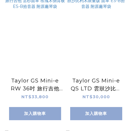
Taylor GS Mini-e
Taylor GS Mini-e
RW 36吋 旅行吉他
QS LTD 雲狀沙比利
雲杉面單 玫瑰木側背
木限量版 面單 ES-B
NT$33,800
NT$30,000
板 ES-B拾音器 附原
拾音器 附原廠琴袋
廠琴袋
加入購物車
加入購物車