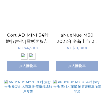
Cort AD MINI 34吋
aNueNue M30
旅行吉他 [雲杉面板/桃
2022年全新上市 36
花心木面板]
吋 旅行吉他 台灣相思
NT$4,980
NT$11,800
木面單 附原廠豪華加
厚琴袋
加入購物車
加入購物車