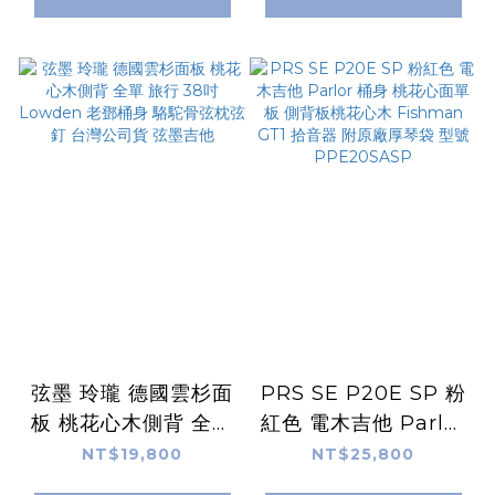
馬丁吉他 | 原聲款
豪華加厚琴袋
DJR10-02 / 插電款
DJR10E-
02(Fishman拾音器)
弦墨 玲瓏 德國雲杉面
PRS SE P20E SP 粉
板 桃花心木側背 全單
紅色 電木吉他 Parlor
旅行 38吋 Lowden
桶身 桃花心面單板 側
NT$19,800
NT$25,800
老鄧桶身 駱駝骨弦枕
背板桃花心木