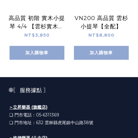
高品質 初階 實木小提
VN200 高品質 雲杉
琴 4/4 【雲杉實木＋
小提琴【全配】
棗木配備＋楓木】
NT$3,850
NT$8,800
加入購物車
加入購物車
🌐〖 服務據點 〗
➣
立昇樂器 (旗艦店)
❏ 門市電話：05-6311369
❏ 門市地址：632
雲林縣虎尾鎮中山路38號
➣
格律樂器 (斗六店)