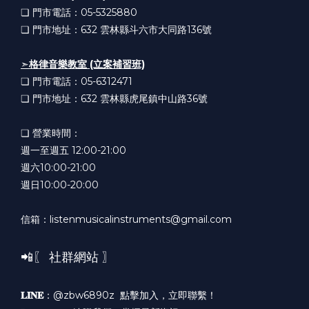
❏ 門市電話：05-5325880
❏ 門市地址：632
雲林縣斗六市大同路136號
➣
格律音樂教室 (立案補習班)
❏ 門市電話：05-6312471
❏ 門市地址：632
雲林縣虎尾鎮中山路36號
❏ 營業時間：
週一至週五 12:00-21:00
週六10:00-21:00
週日10:00-20:00
信箱：listenmusicalinstruments@gmail.com
📲〖 社群網站 〗
𝐋𝐈𝐍𝐄
：@zbw6890z
點擊加入，立即聯繫！