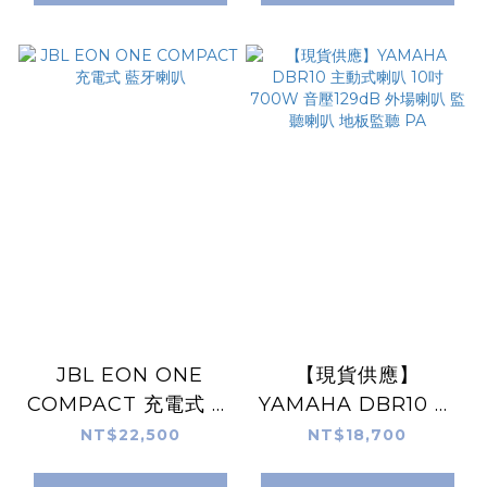
街頭 街舞 派對喇叭 戶
外藍牙音箱 藍芽喇叭
便攜式 派對燈光藍牙
喇叭 GBL 688
JBL EON ONE
【現貨供應】
COMPACT 充電式 藍
YAMAHA DBR10 主
牙喇叭
動式喇叭 10吋 700W
NT$22,500
NT$18,700
音壓129dB 外場喇叭