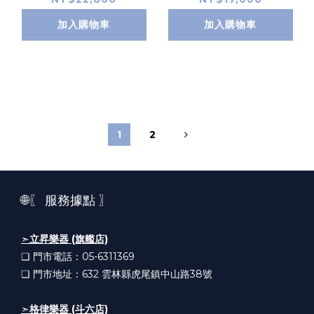
一對HS7就送
EPP007喇叭吸震
加入購物車
加入購物車
墊］
1
2
🌐〖 服務據點 〗
➣
立昇樂器 (旗艦店)
❏ 門市電話：05-6311369
❏ 門市地址：632
雲林縣虎尾鎮中山路38號
➣
格律樂器 (斗六店)