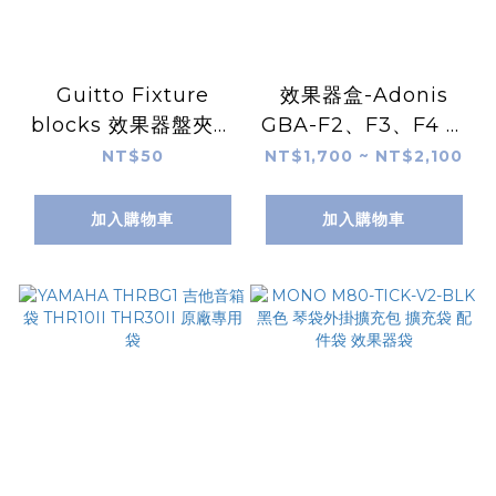
Guitto Fixture
效果器盒-Adonis
blocks 效果器盤夾具
GBA-F2、F3、F4 效
塊 固定夾 GPB-01 、
果器箱 效果器case 硬
NT$50
NT$1,700 ~ NT$2,100
GPB-02 、 GPB-03
盒 三種尺寸 內附魔鬼
使用 pedal 單顆固定
氈一條
加入購物車
加入購物車