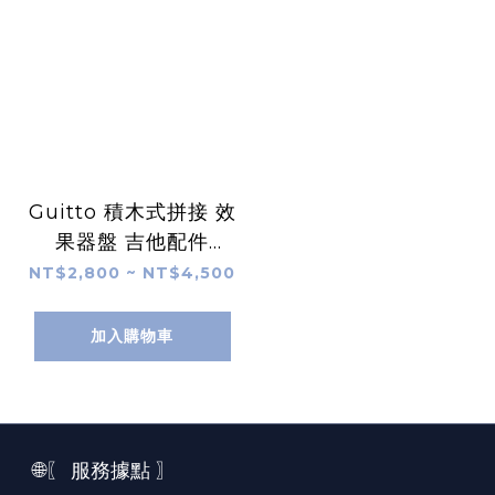
Guitto 積木式拼接 效
果器盤 吉他配件
GPB-01 、 GPB-02
NT$2,800 ~ NT$4,500
、 GPB-03 免魔鬼氈
鋁合金架 【附原廠厚
加入購物車
袋】
🌐〖 服務據點 〗