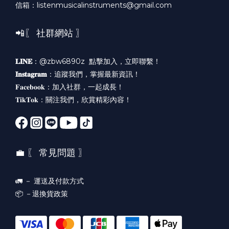
信箱：listenmusicalinstruments@gmail.com
📲〖 社群網站 〗
𝐋𝐈𝐍𝐄
：@zbw6890z
點擊加入，立即聯繫！
𝐈𝐧𝐬𝐭𝐚𝐠𝐫𝐚𝐦
：
追蹤我們，掌握最新資訊！
𝐅𝐚𝐜𝐞𝐛𝐨𝐨𝐤：
加入社群，一起成長！
𝐓𝐢𝐤𝐓𝐨𝐤：
關注我們，欣賞精彩內容！
💼 〖 常見問題 〗
🚛 －
運送及付款方式
📦 －
退換貨政策