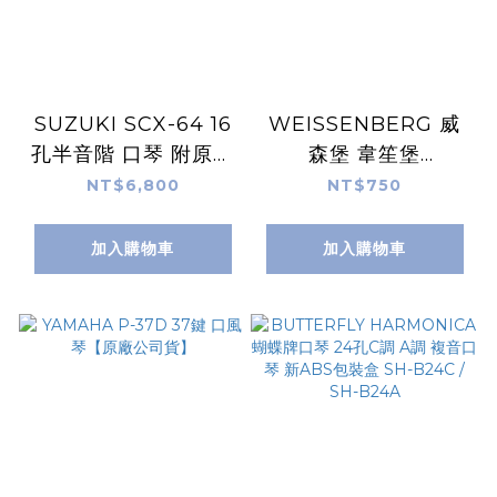
SUZUKI SCX-64 16
WEISSENBERG 威
孔半音階 口琴 附原廠
森堡 韋笙堡
盒【日本製造】
NO.2201/SO 22孔複
NT$6,800
NT$750
音 口琴 C調 #C調 附
收藏盒/說明書/拭琴布
加入購物車
加入購物車