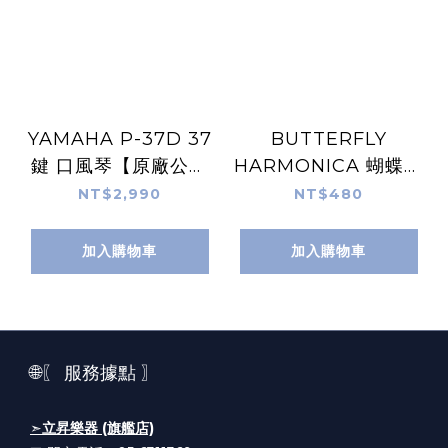
YAMAHA P-37D 37
BUTTERFLY
鍵 口風琴【原廠公司
HARMONICA 蝴蝶牌
貨】
口琴 24孔C調 A調 複
NT$2,990
NT$480
音口琴 新ABS包裝盒
SH-B24C / SH-
加入購物車
加入購物車
B24A
🌐〖 服務據點 〗
➣
立昇樂器 (旗艦店)