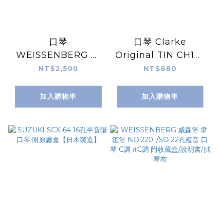
口琴
口琴 Clarke
WEISSENBERG 韋
Original TIN CH10-
笙堡 2202 複音22孔
D 藍調口琴 全音階口
NT$2,500
NT$680
#C調 ABS塑製琴身 /
琴 C調 十孔 CH10D
霧黑蓋板 / 高級簧片
10孔 金色 電鍍金
加入購物車
加入購物車
台灣製