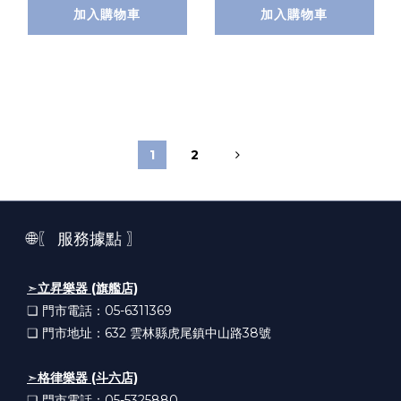
加入購物車
加入購物車
1
2
🌐〖 服務據點 〗
➣
立昇樂器 (旗艦店)
❏ 門市電話：05-6311369
❏ 門市地址：632
雲林縣虎尾鎮中山路38號
➣
格律樂器 (斗六店)
❏ 門市電話：05-5325880