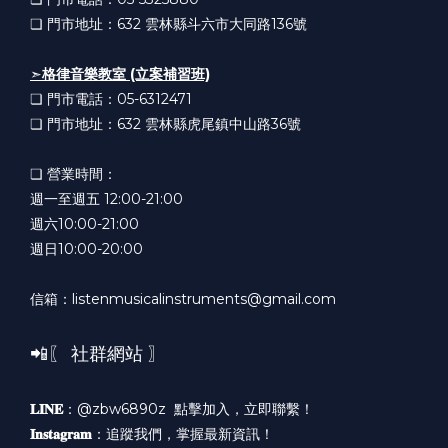
❏ 門市地址：632
雲林縣斗六市大同路136號
➣
格律音樂教室 (立案補習班)
❏ 門市電話：05-6312471
❏ 門市地址：632
雲林縣虎尾鎮中山路36號
❏ 營業時間：
週一至週五 12:00-21:00
週六10:00-21:00
週日10:00-20:00
信箱：listenmusicalinstruments@gmail.com
📲〖 社群網站 〗
𝐋𝐈𝐍𝐄
：@zbw6890z
點擊加入，立即聯繫！
𝐈𝐧𝐬𝐭𝐚𝐠𝐫𝐚𝐦
：
追蹤我們，掌握最新資訊！