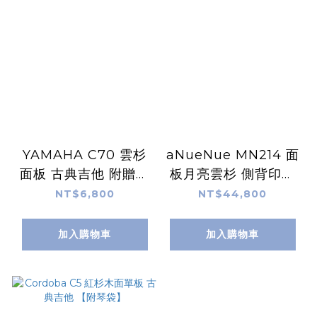
YAMAHA C70 雲杉
aNueNue MN214 面
面板 古典吉他 附贈原
板月亮雲杉 側背印度
廠琴袋
玫瑰木 36吋 全單板古
NT$6,800
NT$44,800
典吉他
加入購物車
加入購物車