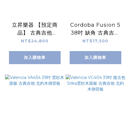
立昇樂器 【預定商
Cordoba Fusion 5
品】 古典吉他
38吋 缺角 古典吉他
Ibanez TOD10N-
Fishman Sonitone
NT$24,800
NT$17,500
TKF 雲杉面單 沙比利
拾音器 附原廠厚袋
側背版《Polyphia》
加入購物車
加入購物車
Tim Henson 限量簽
名款 (附琴袋)