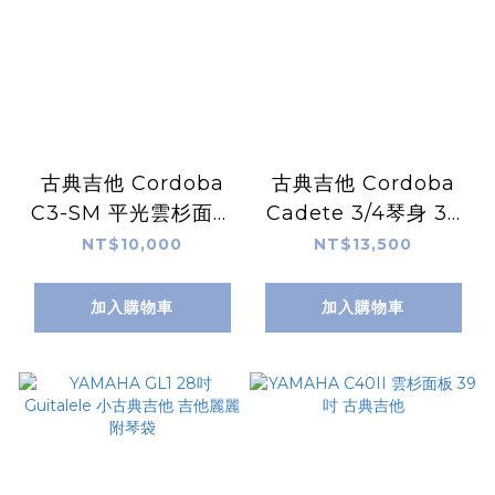
古典吉他 Cordoba
古典吉他 Cordoba
C3-SM 平光雲杉面單
Cadete 3/4琴身 36
板 附厚袋
吋 紅杉木面單板 桃花
NT$10,000
NT$13,500
心側背 原廠厚袋 送腳
踏板、擦琴布
加入購物車
加入購物車