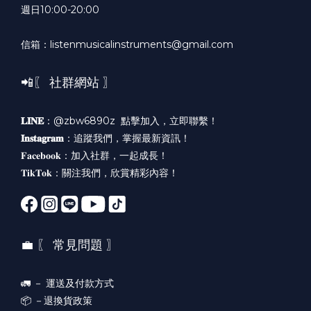
週日10:00-20:00
信箱：listenmusicalinstruments@gmail.com
📲〖 社群網站 〗
𝐋𝐈𝐍𝐄
：@zbw6890z
點擊加入，立即聯繫！
𝐈𝐧𝐬𝐭𝐚𝐠𝐫𝐚𝐦
：
追蹤我們，掌握最新資訊！
𝐅𝐚𝐜𝐞𝐛𝐨𝐨𝐤：
加入社群，一起成長！
𝐓𝐢𝐤𝐓𝐨𝐤：
關注我們，欣賞精彩內容！
💼 〖 常見問題 〗
🚛 －
運送及付款方式
📦 －
退換貨政策