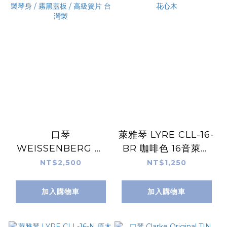
口琴
萊雅琴 LYRE CLL-16-
WEISSENBERG 韋
BR 咖啡色 16音萊雅
笙堡 2202 複音22孔
琴 馴鹿芒果款 桃花心
NT$2,500
NT$1,250
#C調 ABS塑製琴身 /
木
霧黑蓋板 / 高級簧片
加入購物車
加入購物車
台灣製