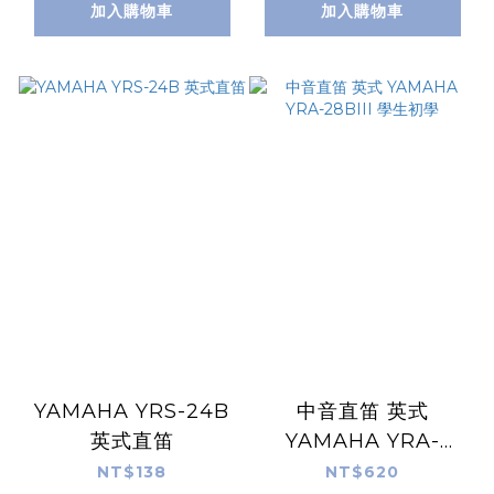
B系列鈦金鋼製 D調
加入購物車
加入購物車
可加購腳架【附贈厚實
背袋、歌曲本及多樣配
件】
YAMAHA YRS-24B
中音直笛 英式
英式直笛
YAMAHA YRA-
28BIII 學生初學
NT$138
NT$620