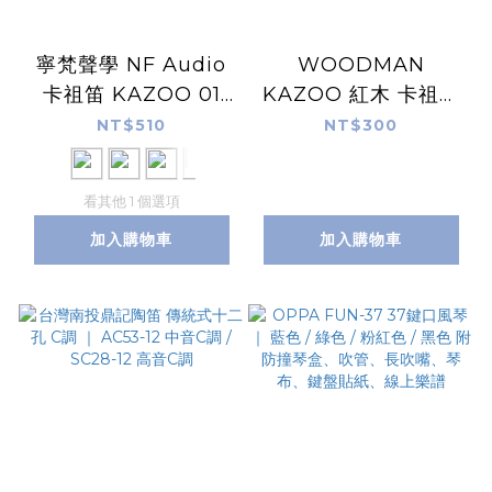
寧梵聲學 NF Audio
WOODMAN
卡祖笛 KAZOO 01
KAZOO 紅木 卡祖笛
PC+ABS材質 磁吸笛
附2片笛膜
NT$510
NT$300
膜保護蓋設計 兩段音
色 附吊繩 共六色
看其他 1 個選項
加入購物車
加入購物車