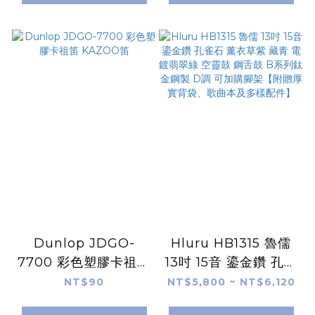
HCT聯名包 可加購腳
架
Dunlop JDGO-
Hluru HB1315 魯儒
7700 彩色塑膠卡祖笛
13吋 15音 鎏金鑽 孔雀
KAZOO笛
石 薰衣草紫 藏青 電鍍
NT$90
NT$5,800 ~ NT$6,120
翡翠綠 空靈鼓 鋼舌鼓