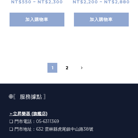
鼓 華蜀 12吋 13音 墨
NT$550 ~ NT$2,300
NT$2,200 ~ NT$2,880
黑 石綠 硃砂 黑曜 檀
栗 湖藍 藏青 薰衣草
加入購物車
加入購物車
鎏金 花銀 鈦白 孔雀石
鋼舌鼓 D系列 碳鋼製
C調 可加購腳架 【附
贈厚實背袋、歌曲本及
多樣配件】
1
2
🌐〖 服務據點 〗
➣
立昇樂器 (旗艦店)
❏ 門市電話：05-6311369
❏ 門市地址：632
雲林縣虎尾鎮中山路38號