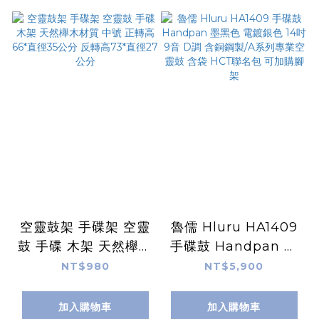
空靈鼓架 手碟架 空靈
魯儒 Hluru HA1409
鼓 手碟 木架 天然櫸木
手碟鼓 Handpan 墨
材質 中號 正轉高66*
黑色 電鍍銀色 14吋 9
NT$980
NT$5,900
直徑35公分 反轉高
音 D調 含銅鋼製/A系
73*直徑27公分
列專業空靈鼓 含袋
加入購物車
加入購物車