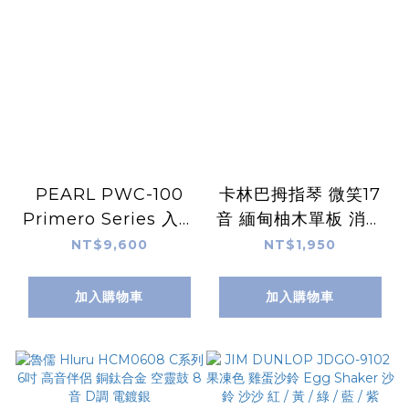
PEARL PWC-100
卡林巴拇指琴 微笑17
Primero Series 入門
音 緬甸柚木單板 消光
系列康加鼓 10吋 兩層
銀鋼片組 附台灣製軟
NT$9,600
NT$1,950
泰國橡木製 水牛皮鼓
盒
皮 鐵製烤漆鼓框 附原
加入購物車
加入購物車
廠腳架