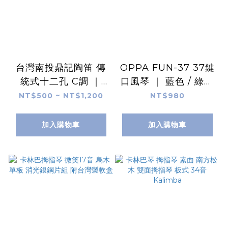
台灣南投鼎記陶笛 傳
OPPA FUN-37 37鍵
統式十二孔 C調 ｜
口風琴 ｜ 藍色 / 綠色
AC53-12 中音C調 /
/ 粉紅色 / 黑色 附防撞
NT$500 ~ NT$1,200
NT$980
SC28-12 高音C調
琴盒、吹管、長吹嘴、
琴布、鍵盤貼紙、線上
加入購物車
加入購物車
樂譜