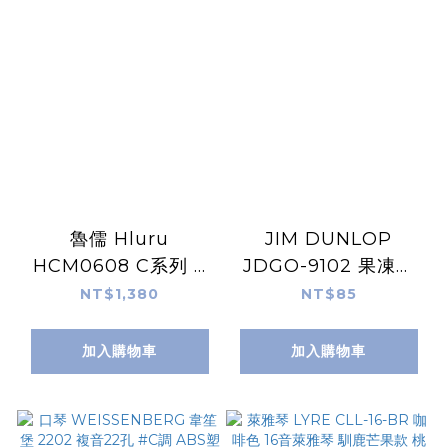
魯儒 Hluru
JIM DUNLOP
HCM0608 C系列 6
JDGO-9102 果凍色
吋 高音伴侶 銅鈦合金
雞蛋沙鈴 Egg
NT$1,380
NT$85
空靈鼓 8音 D調 電鍍
Shaker 沙鈴 沙沙 紅
銀
/ 黃 / 綠 / 藍 / 紫
加入購物車
加入購物車