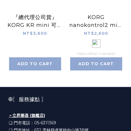
『總代理公司貨』
KORG
KORG KR mini 可攜
nanokontrol2 midi
式節奏機 鼓機 內建喇
control
NT$3,600
NT$2,600
叭 可裝電池
View other 1 variants
ADD TO CART
ADD TO CART
🌐〖 服務據點 〗
➣
立昇樂器 (旗艦店)
❏ 門市電話：05-6311369
❏ 門市地址：632
雲林縣虎尾鎮中山路38號