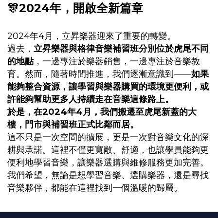
🎊
2024年，開啟全新篇章
2024年4月，立昇樂器迎來了重要的轉變。
過去，
立昇樂器與格律音樂補習班分別位於虎尾不同
的地點
，一邊專注於樂器銷售，一邊專注於音樂教
育。然而，隨著時間推進，我們逐漸意識到——
如果
能夠整合資源，讓學習與樂器購買的環境更便利，或
許能夠幫助更多人持續走在音樂這條路上。
於是，在
2024年4月，我們搬遷至虎尾新蓋的大
樓
，門市與補習班正式比鄰而居。
這不只是一次空間的擴展，更是一次對音樂文化的深
耕與承諾。這裡不僅更寬敞、舒適，也讓學員能夠更
便利地學習音樂，讓樂器選購與維修服務更加完善。
我們希望，無論是想學習音樂、選購樂器，還是尋找
音樂夥伴，都能在這裡找到一個溫暖的歸屬。