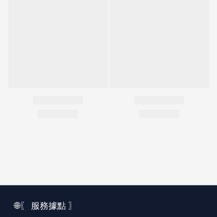
🌐〖 服務據點 〗