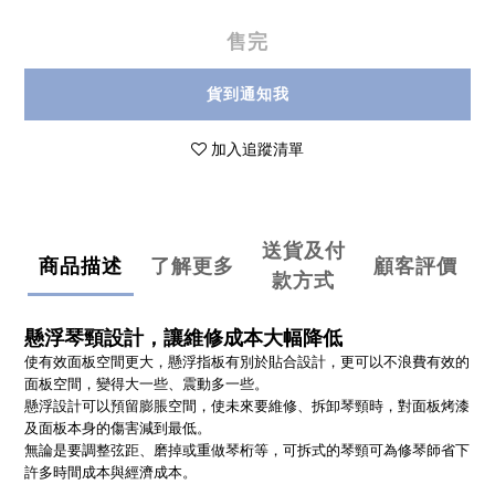
售完
貨到通知我
加入追蹤清單
送貨及付
商品描述
了解更多
顧客評價
款方式
懸浮琴頸設計，讓維修成本大幅降低
使有效面板空間更大，
懸浮指板有別於貼合設計，更可以不浪費有效的
面板空間，變得大一些、震動多一些。
懸浮設計可以預留膨脹空間，使未來要維修、拆卸琴頸時，對面板烤漆
及面板本身的傷害減到最低。
無論是要調整弦距、磨掉或重做琴桁等，可拆式的琴頸可為修琴師省下
許多時間成本與經濟成本。