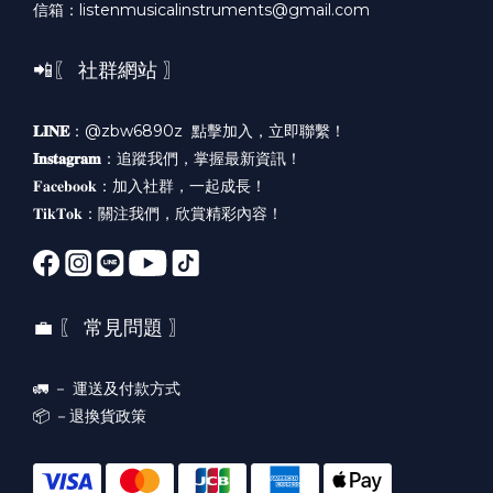
信箱：listenmusicalinstruments@gmail.com
📲〖 社群網站 〗
𝐋𝐈𝐍𝐄
：@zbw6890z
點擊加入，立即聯繫！
𝐈𝐧𝐬𝐭𝐚𝐠𝐫𝐚𝐦
：
追蹤我們，掌握最新資訊！
𝐅𝐚𝐜𝐞𝐛𝐨𝐨𝐤：
加入社群，一起成長！
𝐓𝐢𝐤𝐓𝐨𝐤：
關注我們，欣賞精彩內容！
💼 〖 常見問題 〗
🚛 －
運送及付款方式
📦 －
退換貨政策