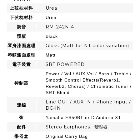
上弦枕材料
Urea
下弦枕材料
Urea
調音
RM1242N-4
護板
Black
琴身漆面處理
Gloss (Matt for NT color variation)
琴頸漆面處理
Matt
電子裝置
SRT POWERED
Power / Vol / AUX.Vol / Bass / Treble /
Smooth Control Effects(Reverb1,
控制器
Reverb2, Chorus) / Chromatic Tuner /
SRT Blend
Line OUT / AUX IN / Phone Input /
連線
DC-IN
弦
Yamaha FS50BT or D'Addario XT
配件
Stereo Earphones
、變壓器
樂器盒
Original Carry Bag