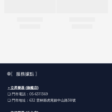
🌐〖 服務據點 〗
➣
立昇樂器 (旗艦店)
❏ 門市電話：05-6311369
❏ 門市地址：632
雲林縣虎尾鎮中山路38號