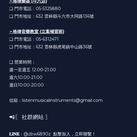
➣
格律樂器 (斗六店)
❏ 門市電話：05-5325880
❏ 門市地址：632
雲林縣斗六市大同路136號
➣
格律音樂教室 (立案補習班)
❏ 門市電話：05-6312471
❏ 門市地址：632
雲林縣虎尾鎮中山路36號
❏ 營業時間：
週一至週五 12:00-21:00
週六10:00-21:00
週日10:00-20:00
信箱：listenmusicalinstruments@gmail.com
📲〖 社群網站 〗
𝐋𝐈𝐍𝐄
：@zbw6890z
點擊加入，立即聯繫！