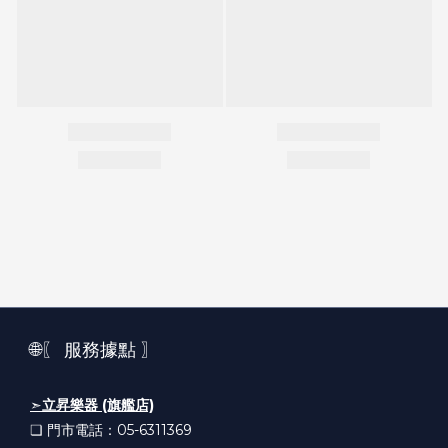
🌐〖 服務據點 〗
➣
立昇樂器 (旗艦店)
❏ 門市電話：05-6311369