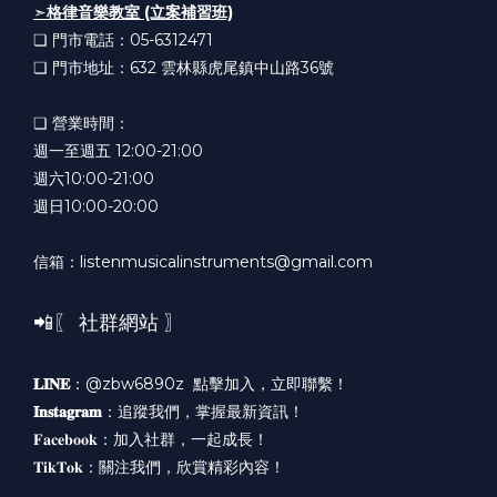
➣
格律音樂教室 (立案補習班)
❏ 門市電話：05-6312471
❏ 門市地址：632
雲林縣虎尾鎮中山路36號
❏ 營業時間：
週一至週五 12:00-21:00
週六10:00-21:00
週日10:00-20:00
信箱：listenmusicalinstruments@gmail.com
📲〖 社群網站 〗
𝐋𝐈𝐍𝐄
：@zbw6890z
點擊加入，立即聯繫！
𝐈𝐧𝐬𝐭𝐚𝐠𝐫𝐚𝐦
：
追蹤我們，掌握最新資訊！
𝐅𝐚𝐜𝐞𝐛𝐨𝐨𝐤：
加入社群，一起成長！
𝐓𝐢𝐤𝐓𝐨𝐤：
關注我們，欣賞精彩內容！