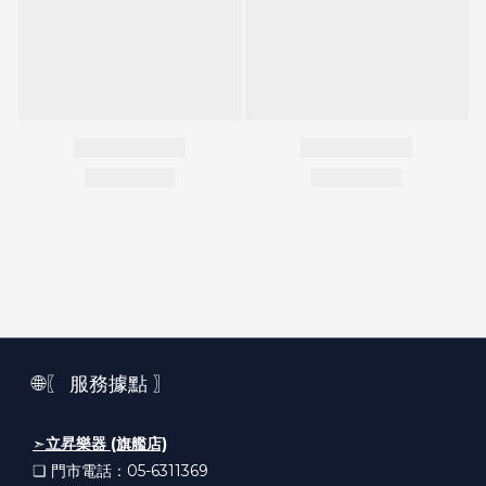
🌐〖 服務據點 〗
➣
立昇樂器 (旗艦店)
❏ 門市電話：05-6311369