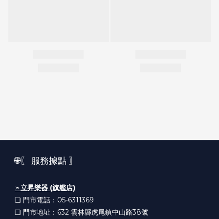
🌐〖 服務據點 〗
➣
立昇樂器 (旗艦店)
❏ 門市電話：05-6311369
❏ 門市地址：632
雲林縣虎尾鎮中山路38號