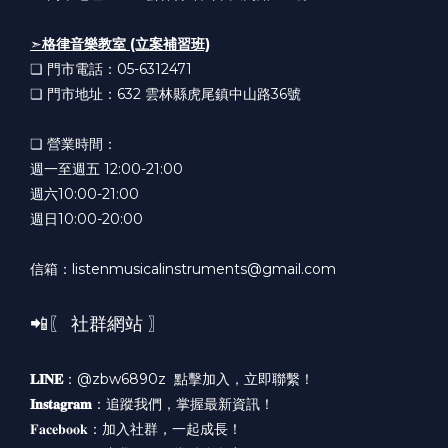
➣
格律音樂教室 (立案補習班)
❏ 門市電話：05-6312471
❏ 門市地址：632
雲林縣虎尾鎮中山路36號
❏ 營業時間：
週一至週五 12:00-21:00
週六10:00-21:00
週日10:00-20:00
信箱：listenmusicalinstruments@gmail.com
📲〖 社群網站 〗
𝐋𝐈𝐍𝐄
：@zbw6890z
點擊加入，立即聯繫！
𝐈𝐧𝐬𝐭𝐚𝐠𝐫𝐚𝐦
：
追蹤我們，掌握最新資訊！
𝐅𝐚𝐜𝐞𝐛𝐨𝐨𝐤：
加入社群，一起成長！