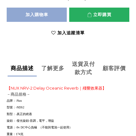
加入購物車
立即購買
加入追蹤清單
送貨及付
商品描述
了解更多
顧客評價
款方式
【
NUX NRV-2 Delay Oceanic Reverb｜殘響效果器
】
－商品規格－
品牌：-Nux
型號：-NDS2
類型：-真正的繞過
旋鈕：-發光旋鈕-音調，電平，增益
電源：-9v DC中心負極 （不能與電池一起使用）
重量：174克