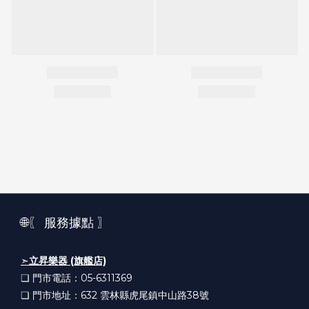
🌐〖 服務據點 〗
➣
立昇樂器 (旗艦店)
❏ 門市電話：05-6311369
❏ 門市地址：632
雲林縣虎尾鎮中山路38號