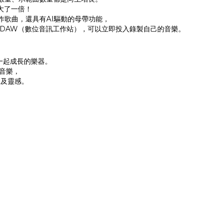
生大了一倍！
以創作歌曲，還具有AI驅動的母帶功能，
Lite”是DAW（數位音訊工作站），可以立即投入錄製自己的音樂。
您一起成長的樂器。
景音樂，
像及靈感。