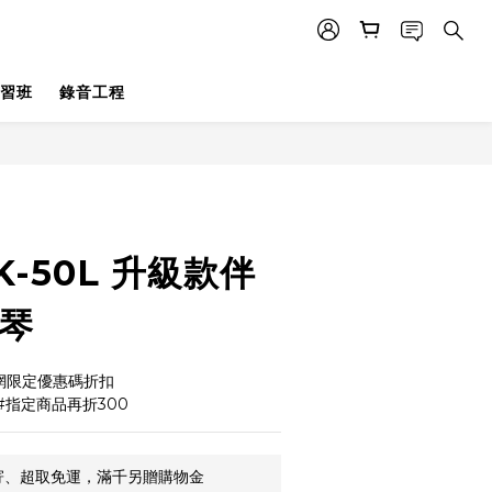
習班
錄音工程
立即購買
K-50L 升級款伴
子琴
網限定優惠碼折扣 
 #指定商品再折300
郵寄、超取免運，滿千另贈購物金