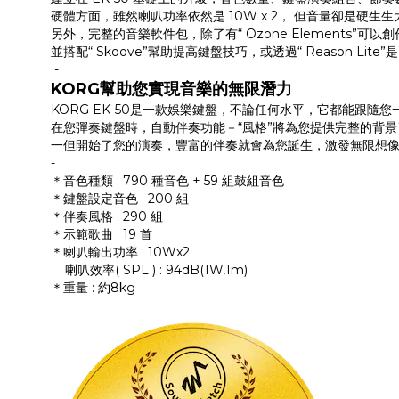
硬體方面，雖然喇叭功率依然是 10W x 2， 但音量卻是硬生
另外，完整的音樂軟件包，除了有“ Ozone Elements”可
並搭配“ Skoove”幫助提高鍵盤技巧，或透過“ Reason 
-
KORG幫助您實現音樂的無限潛力
KORG EK-50是一款娛樂鍵盤，不論任何水平，它都能跟隨
在您彈奏鍵盤時，自動伴奏功能－“風格”將為您提供完整的背
一但開始了您的演奏，豐富的伴奏就會為您誕生，激發無限想
-
＊音色種類 : 790 種音色 + 59 組鼓組音色
＊鍵盤設定音色 : 200 組
＊伴奏風格 : 290 組
＊示範歌曲 : 19 首
＊喇叭輸出功率 : 10Wx2
喇叭效率( SPL ) : 94dB(1W,1m)
＊重量 : 約8kg