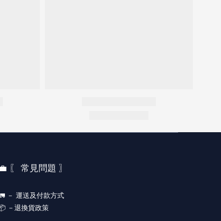
💼 〖 常見問題 〗
🚛 －
運送及付款方式
📦 －
退換貨政策