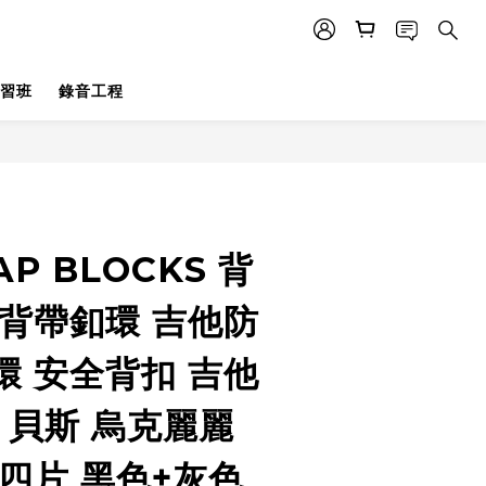
習班
錄音工程
立即購買
RAP BLOCKS 背
 背帶釦環 吉他防
環 安全背扣 吉他
 貝斯 烏克麗麗
四片 黑色+灰色