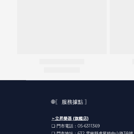
🌐〖 服務據點 〗
➣
立昇樂器 (旗艦店)
❏ 門市電話：05-6311369
❏ 門市地址：632
雲林縣虎尾鎮中山路38號