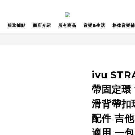
品
服務據點
商店介紹
所有商品
音樂&生活
格律音樂補
ivu ST
帶固定環
滑背帶扣
配件 吉他
適用 一包