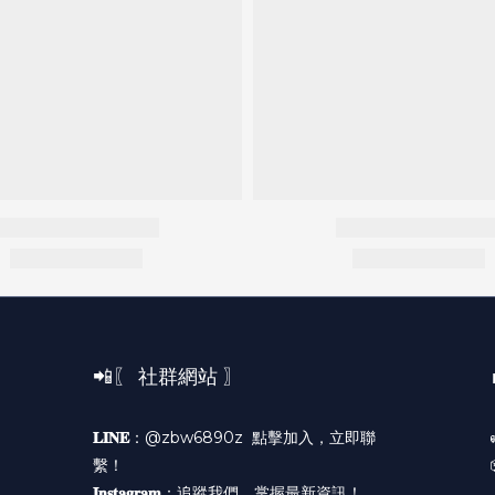
📲〖 社群網站 〗
𝐋𝐈𝐍𝐄
：@zbw6890z
點擊加入，立即聯
繫！
𝐈𝐧𝐬𝐭𝐚𝐠𝐫𝐚𝐦
：
追蹤我們，掌握最新資訊！