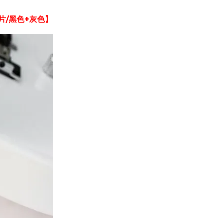
四片/黑色+灰色】