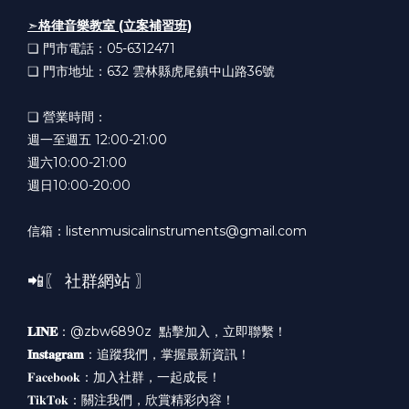
➣
格律音樂教室 (立案補習班)
❏ 門市電話：05-6312471
❏ 門市地址：632
雲林縣虎尾鎮中山路36號
❏ 營業時間：
週一至週五 12:00-21:00
週六10:00-21:00
週日10:00-20:00
信箱：listenmusicalinstruments@gmail.com
📲〖 社群網站 〗
𝐋𝐈𝐍𝐄
：@zbw6890z
點擊加入，立即聯繫！
𝐈𝐧𝐬𝐭𝐚𝐠𝐫𝐚𝐦
：
追蹤我們，掌握最新資訊！
𝐅𝐚𝐜𝐞𝐛𝐨𝐨𝐤：
加入社群，一起成長！
𝐓𝐢𝐤𝐓𝐨𝐤：
關注我們，欣賞精彩內容！