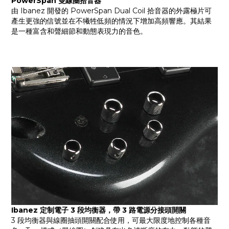
PowerSpan 雙線圈拾音器
由 Ibanez 開發的 PowerSpan Dual Coil 拾音器的外露極片可
產生更強的信號並在不犧牲低頻的情況下增加高頻響應。其結果
是一種富含和聲細節和動態表現力的音色。
Ibanez 定制電子 3 段均衡器，帶 3 路電源分接頭開關
3 段均衡器與線圈抽頭開關配合使用，可最大限度地控制各種音