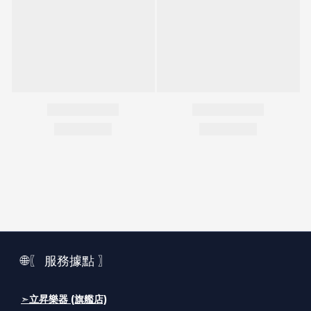
🌐〖 服務據點 〗
➣
立昇樂器 (旗艦店)