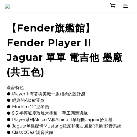
【Fender旗艦館】
Fender Player II
Jaguar 單單 電吉他 墨廠
(共五色)
產品特色
● Player II有著與美廠一脈相承的設計感
● 經典的Alder琴身
● Modern "C"型琴頸
● 9.5"半徑弧度玫瑰木指板，手工圓滑邊緣
● Player系列Alnico V和Alnico II單線圈Jaguar拾音器
● Jaguar琴橋配備Mustang鞍座和復古風格"浮動"顫音系統
● ClassicGear調音弦鈕