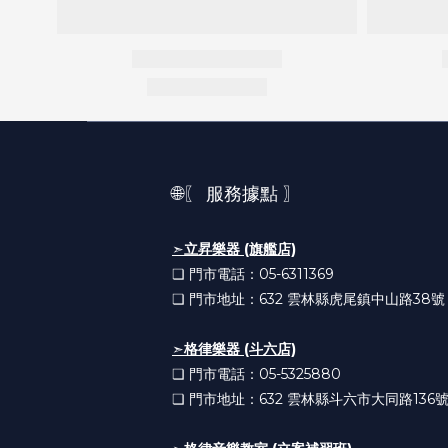
🌐〖 服務據點 〗
➣
立昇樂器 (旗艦店)
❏ 門市電話：05-6311369
❏ 門市地址：632
雲林縣虎尾鎮中山路38號
➣
格律樂器 (斗六店)
❏ 門市電話：05-5325880
❏ 門市地址：632
雲林縣斗六市大同路136