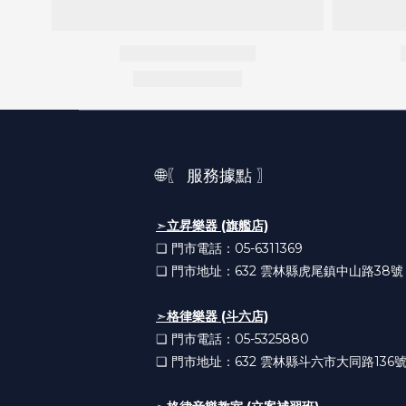
🌐〖 服務據點 〗
➣
立昇樂器 (旗艦店)
❏ 門市電話：05-6311369
❏ 門市地址：632
雲林縣虎尾鎮中山路38號
➣
格律樂器 (斗六店)
❏ 門市電話：05-5325880
❏ 門市地址：632
雲林縣斗六市大同路136