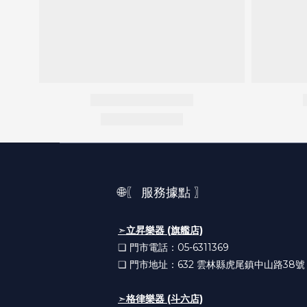
🌐〖 服務據點 〗
➣
立昇樂器 (旗艦店)
❏ 門市電話：05-6311369
❏ 門市地址：632
雲林縣虎尾鎮中山路38號
➣
格律樂器 (斗六店)