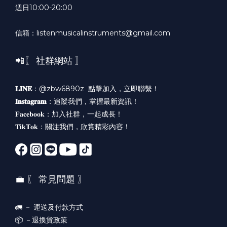
週日10:00-20:00
信箱：listenmusicalinstruments@gmail.com
📲〖 社群網站 〗
𝐋𝐈𝐍𝐄
：@zbw6890z
點擊加入，立即聯繫！
𝐈𝐧𝐬𝐭𝐚𝐠𝐫𝐚𝐦
：
追蹤我們，掌握最新資訊！
𝐅𝐚𝐜𝐞𝐛𝐨𝐨𝐤：
加入社群，一起成長！
𝐓𝐢𝐤𝐓𝐨𝐤：
關注我們，欣賞精彩內容！
💼 〖 常見問題 〗
🚛 －
運送及付款方式
📦 －
退換貨政策