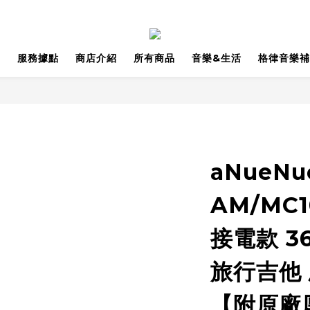
品
服務據點
商店介紹
所有商品
音樂&生活
格律音樂補
aNueNu
AM/MC
接電款 3
旅行吉他
【附原廠