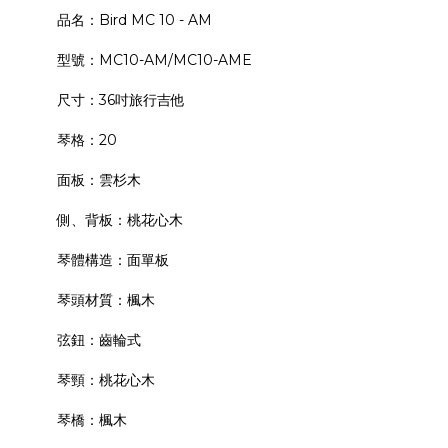
品名：Bird MC 10 - AM
型號：MC10-AM/MC10-AME
尺寸：36吋旅行吉他
琴格：20
面板：雲杉木
側、背板：桃花心木
琴體構造：面單板
琴頭材質：楓木
弦鈕：齒輪式
琴頸：桃花心木
琴橋：楓木