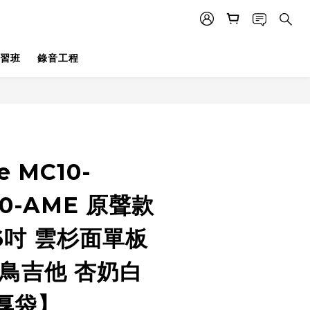
習班
錄音工程
e MC10-
10-AME 原聲款
6吋 雲杉面單板
 鳥吉他 杏奶白
厚袋】