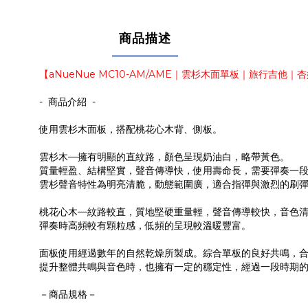
商品描述
【aNueNue MC10-AM/AME｜雲杉木面單板｜旅行吉他
- 商品介紹 -
使用雲杉木面板，搭配桃花心木背、側板。
雲杉木—擁有明顯的直紋路，顏色呈現奶油白，略帶黃色。
質量輕盈、結構堅實，聲音傳導快，使用壽命長，需要彈奏一
雲杉聲音特性為明亮清脆，動態範圍廣，適合指彈與激烈的刷
桃花心木—紋路較直，質地堅硬重量輕，聲音傳導較快，音色
彈奏時高頻較有顆粒感，低頻的呈現較溫暖豐富。
面板使用經過數年的自然乾燥所製成。綜合單板的良好共鳴，
提升整體共鳴與音色時，也擁有一定的穩定性，經過一段時期
－商品規格－