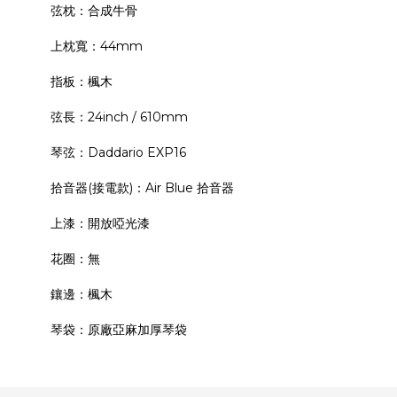
弦枕：合成牛骨
上枕寬：44mm
指板：楓木
弦長：24inch / 610mm
琴弦：Daddario EXP16
拾音器(接電款)：Air Blue 拾音器
上漆：開放啞光漆
花圈：無
鑲邊：楓木
琴袋：原廠亞麻加厚琴袋