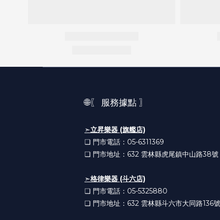
🌐〖 服務據點 〗
➣
立昇樂器 (旗艦店)
❏ 門市電話：05-6311369
❏ 門市地址：632
雲林縣虎尾鎮中山路38號
➣
格律樂器 (斗六店)
❏ 門市電話：05-5325880
❏ 門市地址：632
雲林縣斗六市大同路136