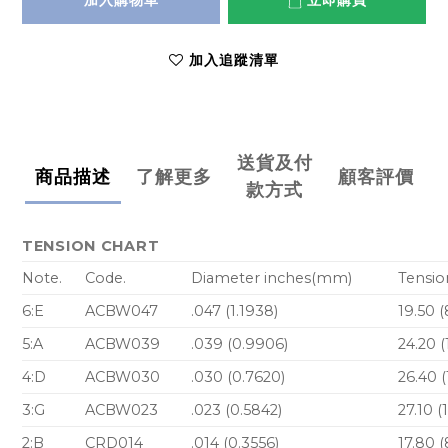
加入購物車
立即購買
加入追蹤清單
送貨及付
商品描述
了解更多
顧客評價
款方式
TENSION CHART
Note.
Code.
Diameter inches(mm)
Tensio
6:E
ACBW047
.047 (1.1938)
19.50 
5:A
ACBW039
.039 (0.9906)
24.20 
4:D
ACBW030
.030 (0.7620)
26.40 (
3:G
ACBW023
.023 (0.5842)
27.10 (
2:B
CRD014
.014 (0.3556)
17.80 