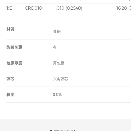
1:E
CRD010
.010 (0.2540)
16.20 (
材質
黃銅
防鏽包覆
有
包膜厚度
薄包膜
弦芯
六角弦芯
粗度
0.010