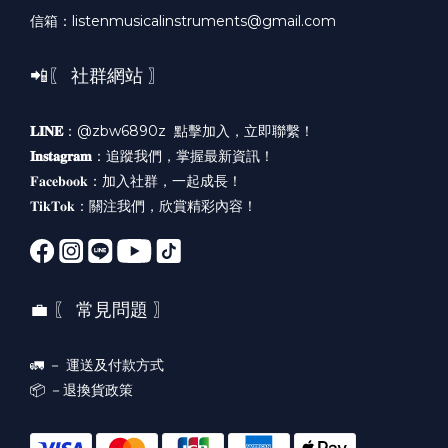
信箱：listenmusicalinstruments@gmail.com
📲〖 社群網站 〗
𝐋𝐈𝐍𝐄
：@zbw6890z
點擊加入，立即聯繫！
𝐈𝐧𝐬𝐭𝐚𝐠𝐫𝐚𝐦
：
追蹤我們，掌握最新資訊！
𝐅𝐚𝐜𝐞𝐛𝐨𝐨𝐤：
加入社群，一起成長！
𝐓𝐢𝐤𝐓𝐨𝐤：
關注我們，欣賞精彩內容！
💼 〖 常見問題 〗
🚛 －
運送及付款方式
📦 －
退換貨政策