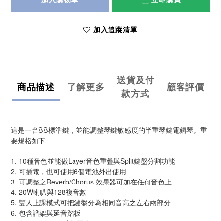
加入購物車
立即購買
加入追蹤清單
送貨及付
商品描述
了解更多
顧客評價
款方式
這是一台88標準鍵，並能調整琴鍵敏感度的半重琴鍵電鋼琴。重
要規格如下:
1. 10種音色並能做Layer音色重疊與Split鍵盤分割功能
2. 可插電，也可使用6個電池外出使用
3. 可調整之Reverb/Chorus 效果器可加在任何音色上
4. 20W喇叭與128複音數
5. 雙人上課模式可把鍵盤分為相同音高之左右兩部分
6. 包含譜架與延音踏板