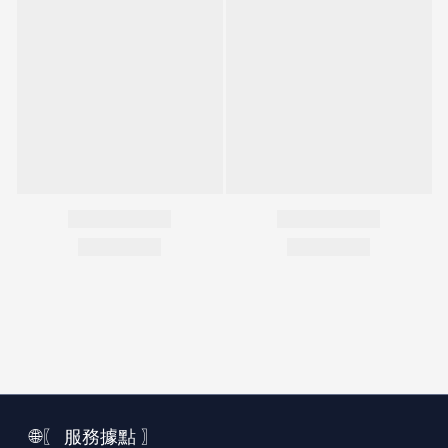
🌐〖 服務據點 〗