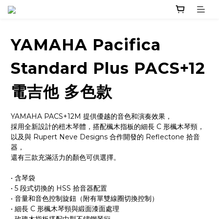
YAMAHA Pacifica
Standard Plus PACS+12
電吉他 多色款
YAMAHA PACS+12M 提供優越的音色和演奏效果，
採用全新設計的榿木琴體，搭配楓木指板的細長 C 形楓木琴頸，
以及與 Rupert Neve Designs 合作開發的 Reflectone 拾音
器，
還有三款充滿活力的顏色可供選擇。
• 含琴袋
• 5 段式切換的 HSS 拾音器配置
• 音量和音色控制旋鈕（附有單雙線圈切換控制）
• 細長 C 形楓木琴頸與緞面漆面處理