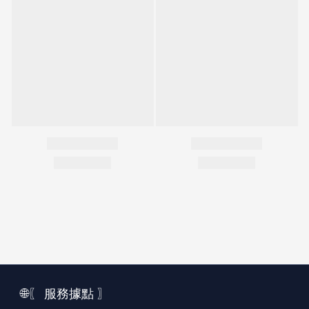
🌐〖 服務據點 〗