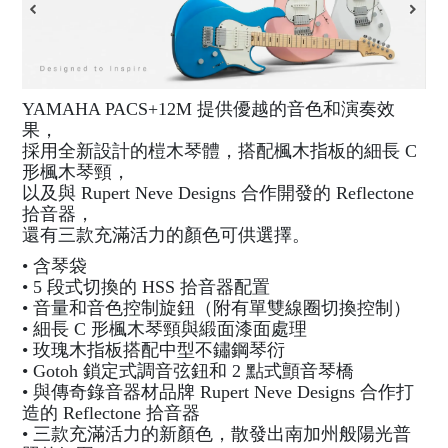
YAMAHA PACS+12M 提供優越的音色和演奏效
果，
採用全新設計的榿木琴體，搭配楓木指板的細長 C
形楓木琴頸，
以及與 Rupert Neve Designs 合作開發的 Reflectone
拾音器，
還有三款充滿活力的顏色可供選擇。
• 含琴袋
• 5 段式切換的 HSS 拾音器配置
• 音量和音色控制旋鈕（附有單雙線圈切換控制）
• 細長 C 形楓木琴頸與緞面漆面處理
• 玫瑰木指板搭配中型不鏽鋼琴衍
• Gotoh 鎖定式調音弦鈕和 2 點式顫音琴橋
• 與傳奇錄音器材品牌 Rupert Neve Designs 合作打
造的 Reflectone 拾音器
• 三款充滿活力的新顏色，散發出南加州般陽光普