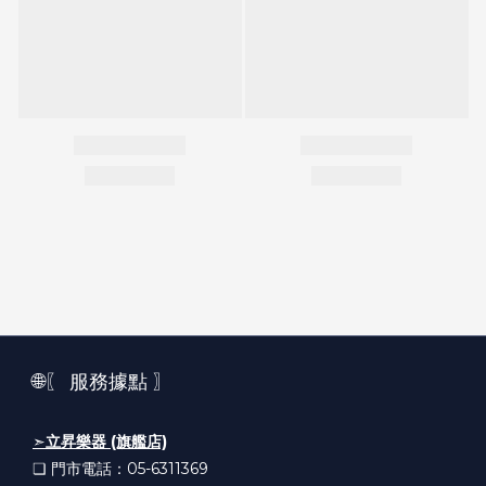
🌐〖 服務據點 〗
➣
立昇樂器 (旗艦店)
❏ 門市電話：05-6311369