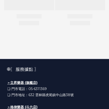
🌐〖 服務據點 〗
➣
立昇樂器 (旗艦店)
❏ 門市電話：05-6311369
❏ 門市地址：632
雲林縣虎尾鎮中山路38號
➣
格律樂器 (斗六店)