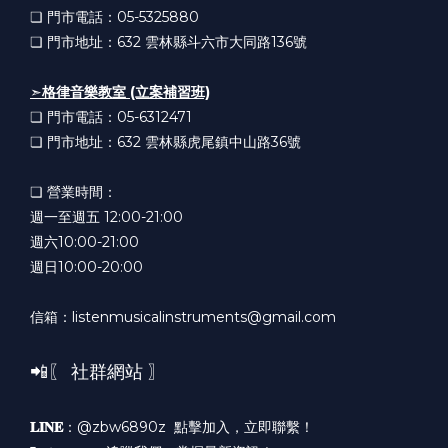
❏ 門市電話：05-5325880
❏ 門市地址：632
雲林縣斗六市大同路136號
➣
格律音樂教室 (立案補習班)
❏ 門市電話：05-6312471
❏ 門市地址：632
雲林縣虎尾鎮中山路36號
❏ 營業時間：
週一至週五 12:00-21:00
週六10:00-21:00
週日10:00-20:00
信箱：listenmusicalinstruments@gmail.com
📲〖 社群網站 〗
𝐋𝐈𝐍𝐄
：@zbw6890z
點擊加入，立即聯繫！