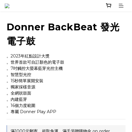
Donner BackBeat 發光
電子鼓
。2023年紅點設計大獎
。世界首款可自訂顏色的電子鼓
。7吋觸控大螢幕藍芽光控主機
。智慧型光控
。15秒簡單展開安裝
。獨家採樣音源
。全網狀鼓面
。內建藍芽
。16個力度範圍
。專屬 Donner Play APP
滿1000元郵寄、超取免運，滿千另贈購物金 on order