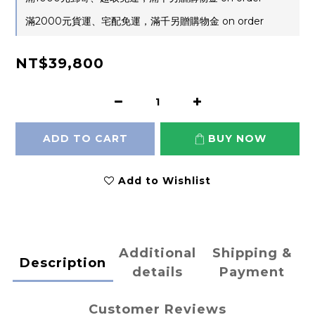
滿2000元貨運、宅配免運，滿千另贈購物金 on order
NT$39,800
ADD TO CART
BUY NOW
Add to Wishlist
Additional
Shipping &
Description
details
Payment
Customer Reviews