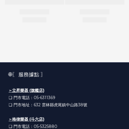
🌐〖 服務據點 〗
➣
立昇樂器 (旗艦店)
❏ 門市電話：05-6311369
❏ 門市地址：632
雲林縣虎尾鎮中山路38號
➣
格律樂器 (斗六店)
❏ 門市電話：05-5325880