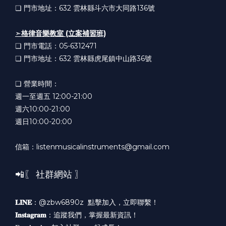
❏ 門市地址：632
雲林縣斗六市大同路136號
➣
格律音樂教室 (立案補習班)
❏ 門市電話：05-6312471
❏ 門市地址：632
雲林縣虎尾鎮中山路36號
❏ 營業時間：
週一至週五 12:00-21:00
週六10:00-21:00
週日10:00-20:00
信箱：listenmusicalinstruments@gmail.com
📲〖 社群網站 〗
𝐋𝐈𝐍𝐄
：@zbw6890z
點擊加入，立即聯繫！
𝐈𝐧𝐬𝐭𝐚𝐠𝐫𝐚𝐦
：
追蹤我們，掌握最新資訊！