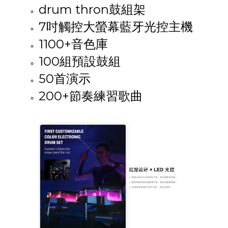
drum thron鼓組架
7吋觸控大螢幕藍牙光控主機
1100+音色庫
100組預設鼓組
50首演示
200+節奏練習歌曲