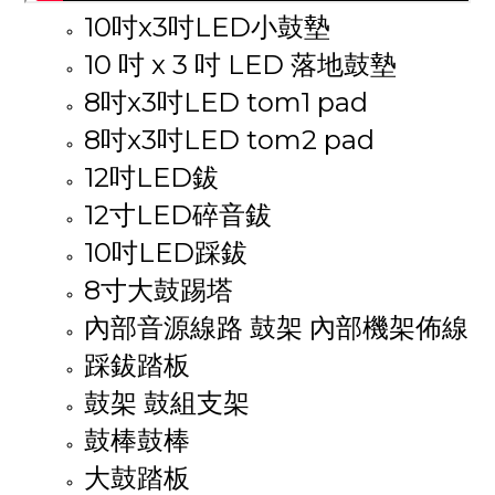
10吋x3吋LED小鼓墊
10 吋 x 3 吋 LED 落地鼓墊
8吋x3吋LED tom1 pad
8吋x3吋LED tom2 pad
12吋LED鈸
12寸LED碎音鈸
10吋LED踩鈸
8寸大鼓踢塔
內部音源線路 鼓架 內部機架佈線
踩鈸踏板
鼓架 鼓組支架
鼓棒鼓棒
大鼓踏板