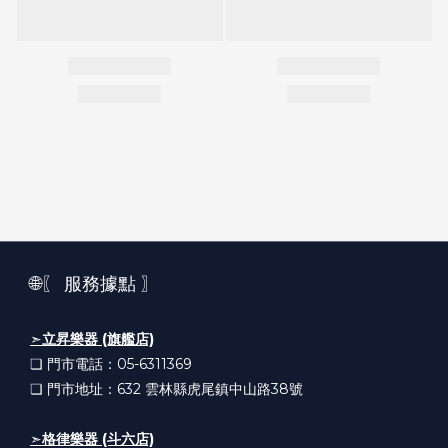
🌐〖 服務據點 〗
➣
立昇樂器 (旗艦店)
❏ 門市電話：05-6311369
❏ 門市地址：632
雲林縣虎尾鎮中山路38號
➣
格律樂器 (斗六店)