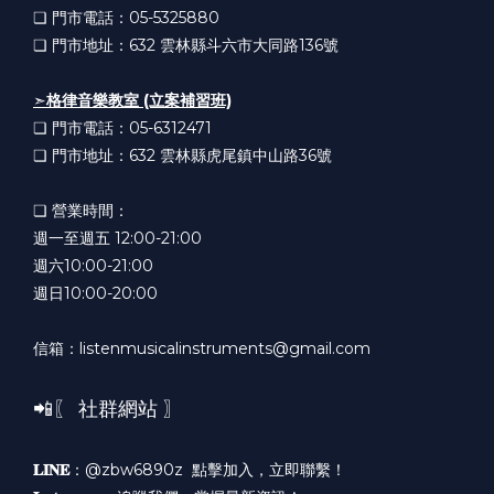
❏ 門市電話：05-5325880
❏ 門市地址：632
雲林縣斗六市大同路136號
➣
格律音樂教室 (立案補習班)
❏ 門市電話：05-6312471
❏ 門市地址：632
雲林縣虎尾鎮中山路36號
❏ 營業時間：
週一至週五 12:00-21:00
週六10:00-21:00
週日10:00-20:00
信箱：listenmusicalinstruments@gmail.com
📲〖 社群網站 〗
𝐋𝐈𝐍𝐄
：@zbw6890z
點擊加入，立即聯繫！