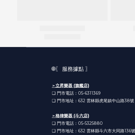
🌐〖 服務據點 〗
➣
立昇樂器 (旗艦店)
❏ 門市電話：05-6311369
❏ 門市地址：632
雲林縣虎尾鎮中山路38號
➣
格律樂器 (斗六店)
❏ 門市電話：05-5325880
❏ 門市地址：632
雲林縣斗六市大同路136