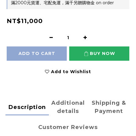
滿2000元貨運、宅配免運，滿千另贈購物金 on order
NT$11,000
ADD TO CART
BUY NOW
Add to Wishlist
Additional
Shipping &
Description
details
Payment
Customer Reviews