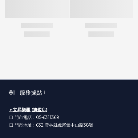
🌐〖 服務據點 〗
➣
立昇樂器 (旗艦店)
❏ 門市電話：05-6311369
❏ 門市地址：632
雲林縣虎尾鎮中山路38號