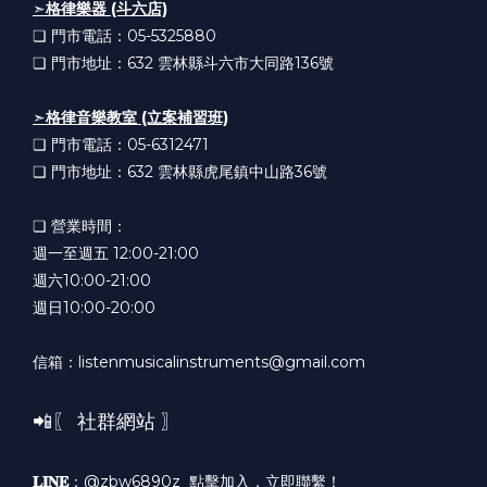
➣
格律樂器 (斗六店)
❏ 門市電話：05-5325880
❏ 門市地址：632
雲林縣斗六市大同路136號
➣
格律音樂教室 (立案補習班)
❏ 門市電話：05-6312471
❏ 門市地址：632
雲林縣虎尾鎮中山路36號
❏ 營業時間：
週一至週五 12:00-21:00
週六10:00-21:00
週日10:00-20:00
信箱：listenmusicalinstruments@gmail.com
📲〖 社群網站 〗
𝐋𝐈𝐍𝐄
：@zbw6890z
點擊加入，立即聯繫！