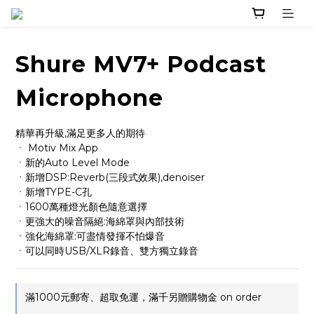
Shure MV7+ Podcast
Microphone
精華再升級,滿足更多人的期待
ㆍ Motiv Mix App
ㆍ新的Auto Level Mode
ㆍ新增DSP:Reverb(三段式效果),denoiser
ㆍ新增TYPE-C孔
ㆍ1600萬種燈光顏色隨意選擇
ㆍ更強大的噪音隔絕:海綿罩與內部技術
ㆍ強化海綿罩:可盡情發揮不怕爆音
ㆍ可以同時USB/XLR錄音、雙方獨立錄音
滿1000元郵寄、超取免運，滿千另贈購物金 on order